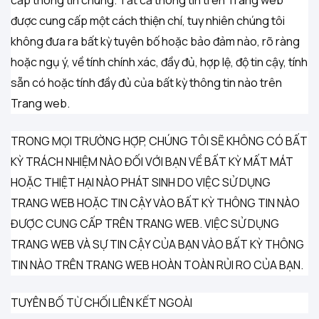
được cung cấp một cách thiện chí, tuy nhiên chúng tôi
không đưa ra bất kỳ tuyên bố hoặc bảo đảm nào, rõ ràng
hoặc ngụ ý, về tính chính xác, đầy đủ, hợp lệ, độ tin cậy, tính
sẵn có hoặc tính đầy đủ của bất kỳ thông tin nào trên
Trang web.
TRONG MỌI TRƯỜNG HỢP, CHÚNG TÔI SẼ KHÔNG CÓ BẤT
KỲ TRÁCH NHIỆM NÀO ĐỐI VỚI BẠN VỀ BẤT KỲ MẤT MÁT
HOẶC THIỆT HẠI NÀO PHÁT SINH DO VIỆC SỬ DỤNG
TRANG WEB HOẶC TIN CẬY VÀO BẤT KỲ THÔNG TIN NÀO
ĐƯỢC CUNG CẤP TRÊN TRANG WEB. VIỆC SỬ DỤNG
TRANG WEB VÀ SỰ TIN CẬY CỦA BẠN VÀO BẤT KỲ THÔNG
TIN NÀO TRÊN TRANG WEB HOÀN TOÀN RỦI RO CỦA BẠN.
TUYÊN BỐ TỪ CHỐI LIÊN KẾT NGOÀI