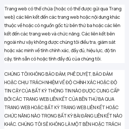
Trang web có thể chứa (hoặc có thể được gửi qua Trang
web) các liên kết đến các trang web hoặc nội dung khác
thuộc về hoặc có nguồn gốc từ bên thứ ba hoặc các liên
kết đến các trang web và chức năng. Các liên kết bên
ngoài như vậy không được chúng tôi điều tra, giám sát
hoặc xác minh về tính chính xác, đầy đủ, hiệu lực, độ tin
cậy, tính sẵn có hoặc tính đầy đủ của chúng tôi.
CHÚNG TÔI KHÔNG BẢO ĐẢM, PHÊ DUYỆT, BẢO ĐẢM
HOẶC CHỊU TRÁCH NHIỆM VỀ ĐỘ CHÍNH XÁC HOẶC ĐỘ
TIN CẬY CỦA BẤT KỲ THÔNG TIN NÀO ĐƯỢC CUNG CẤP
BỞI CÁC TRANG WEB LIÊN KẾT CỦA BÊN THỨ BA QUA
TRANG WEB HOẶC BẤT KỲ TRANG WEB LIÊN KẾT HOẶC
CHỨC NĂNG NÀO TRONG BẤT KỲ BÀI ĐĂNG LIÊN KẾT NÀO
KHÁC. CHÚNG TÔI SẼ KHÔNG LÀ MỘT BÊN HOẶC TRÁCH