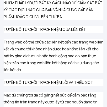
NHIỆM PHÁP LÝ DƯỚI BẤT KỲ CÁCH NÀO ĐỂ GIÁM SÁT BẤT
KỲ GIAO DỊCH NÀO GIỮA BẠN VÀ NHÀ CUNG CẤP SẢN
PHẨM HOẶC DỊCH VỤ BÊN THỨ BA.
TUYÊN BỐ TỪ CHỐI TRÁCH NHIỆM CỦA LIÊN KẾT
Trang web có thể chứa các liên kết đến các trang web liên
kết và chúng tôi không nhận được hoa hồng liên kết cho
bất kỳ giao dịch mua hoặc hành động nào do bạn thực
hiện trên các trang web liên kết bằng cách sử dụng các
liên kết đó.
TUYÊN BỐ TỪ CHỐI TRÁCH NHIỆM LỖI VÀ THIẾU SÓT
Mặc dù chúng tôi đã cố gắng hết sức để đảm bảo rằng
thông tin trên trang này được lấy từ các nguồn đáng tin