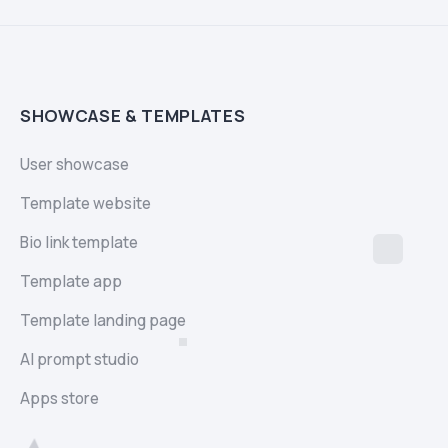
SHOWCASE & TEMPLATES
User showcase
Template website
Bio link template
Template app
Template landing page
AI prompt studio
Apps store