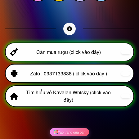
Cần mua rượu (click vào đây)
Zalo : 0937133838 ( click vào đây )
Tìm hiểu về Kavalan Whisky (click vào
đây)
Tạo trang của bạn