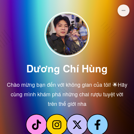
Dương Chí Hùng
Chào mừng bạn đến với không gian của tôi! 🌟Hãy
cùng mình khám phá những chai rượu tuyệt vời
trên thế giới nha