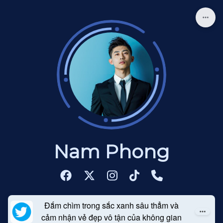
Nam Phong
Đắm chìm trong sắc xanh sâu thẳm và
cảm nhận vẻ đẹp vô tận của không gian