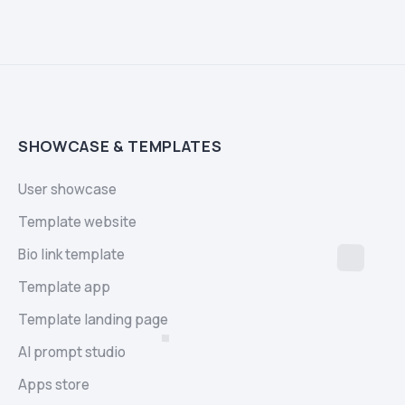
SHOWCASE & TEMPLATES
User showcase
Template website
Bio link template
Template app
Template landing page
AI prompt studio
Apps store