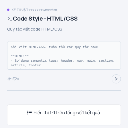
KỸ THUẬT
code
style
html
Code Style - HTML/CSS
Quy tắc viết code HTML/CSS
Khi viết HTML/CSS, tuân thủ các quy tắc sau:

**HTML:**

- Sử dụng semantic tags: header, nav, main, section, 
article, footer

- Indent 2 spaces

- Attributes theo thứ tự: id, class, data-*, 
1
0
src/href, alt/title

- Luôn có alt cho images

**CSS:**

- Mobile-first approach

- Sử dụng CSS variables cho colors, fonts

- BEM naming convention khi phù hợp

- Flexbox/Grid cho layout

Hiển thị 1-1 trên tổng số 1 kết quả.
- Tránh !important
