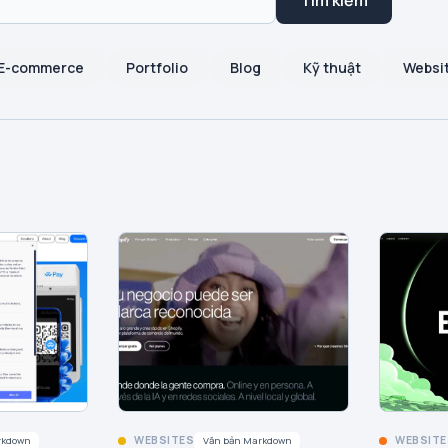
Tìm kiếm
E-commerce
Portfolio
Blog
Kỹ thuật
Websi
WEBSITES
WEBSITE
rkdown
Văn bản Markdown