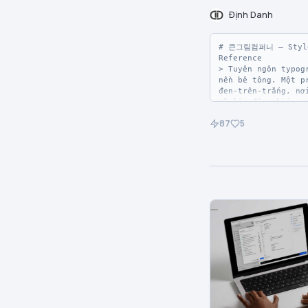
giác tổng thể là sự
states, subtle outl
như gallery bị phá 
Định Danh
button borders, sec
điểm nhấn màu sắc t
navigation accents 
giống như một showr
companion desaturat
bị phá vỡ bởi một c
# 큰그림컴퍼니 — Style
Electric Cobalt cho
màu vàng dưới ánh đ
Reference

khoảnh khắc xanh kh
spotlight.

> Tuyên ngôn typogr
ưu thế |
nền bê tông. Một pr
## Tokens — Colors

đen-trên-trắng, nơi
cỡ lớn đảm nhiệm va
| Tên | Giá trị | T
nhiếp ảnh, và kết c
trò |

87
5
nhất là một tờ giấy
|------|-------|--
nhất nằm dưới body 
-|

| Giallo Vivo | `#f
**Theme:** light

`--color-giallo-viv
Accent vàng hỗ trợ 
Bigpicture Company 
chi tiết trang trí 
thống editorial đơn
nhấn tần suất thấp.
lý trang web như mộ
nâng cấp lên màu CT
kit in ấn được trải
| Giallo Ombra | `#
thô. Giao diện loại
`--color-giallo-omb
màu sắc và hoàn toà
Trạng thái hover ho
mực đen, khoảng trắ
thứ cấp, list marke
kẻ mảnh (hairline r
brand accent — biến
một kết cấu giấy nh
mustard đậm hơn của
nhất để tạo bầu khô
|

Typography chính là
| Carbony Black | `
display headlines đ