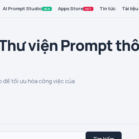
AI Prompt Studio
Apps Store
Tin tức
Tài liệu
NEW
HOT
 Thư viện Prompt th
 để tối ưu hóa công việc của