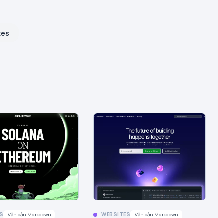
tes
S
WEBSITES
Văn bản Markdown
Văn bản Markdown