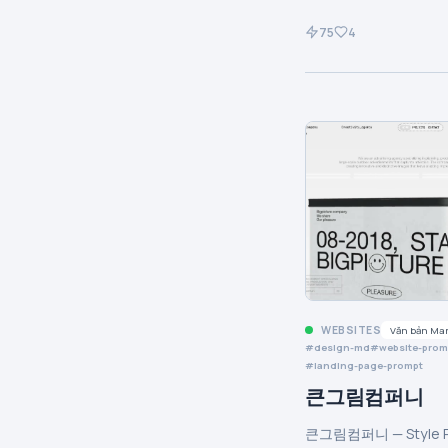
|-----|---------|-
**Theme:** mixed

-----|

75
4
| Electric Cobalt |
Ngôn ngữ thiết kế c
| `--color-electric
Lamborghini là sân 
Hero panels, filled
một sân khấu tối đi
active nav indicato
màu Giallo vàng tô 
accents — tín hiệu 
một thế giới vốn ch
hiệu chính, được dù
trắng. Giao diện lu
bề mặt full-bleed t
giữa các hero canva
nút nhỏ để chiếm ưu
full-bleed (nơi vid
trang |

sản phẩm chiếm ưu t
| Indigo Action | `
bề mặt nội dung xám
`--color-indigo-act
tĩnh (nơi kể chuyện
Primary filled acti
đảm nhận). Typograp
và border của chúng
tố nổi bật nhất — m
xanh hơi sáng hơn, 
sans-serif công ngh
tím dành cho các bề
(LamboType) chỉ đượ
tác cần cảm giác đư
bằng CHỮ IN HOA, đư
có thể click |

mạnh mẽ lên 80–120p
| Deep Indigo | `#1
hero statement. Các
`--color-deep-indig
WEBSITES
Văn bản Ma
tối giản và mang tí
Primary text, headi
design-md
website-prom
trúc: không card bo
dark button borders
landing-page-prompt
không soft shadow, 
thế đen thuần bằng 
decorative gradient
큰그림컴퍼니
ấm mang vẻ uy quyền
bề mặt góc cạnh, ha
gay gắt như #000 |

rules, và một nút h
| Sky Tint | `#66a
큰그림컴퍼니 — Style R
màu vàng rực rỡ duy
color-sky-tint` | H