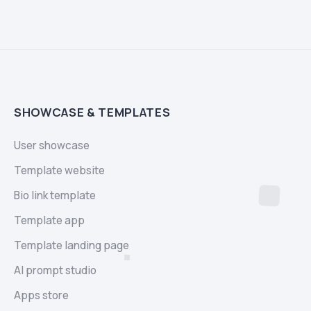
SHOWCASE & TEMPLATES
User showcase
Template website
Bio link template
Template app
Template landing page
AI prompt studio
Apps store