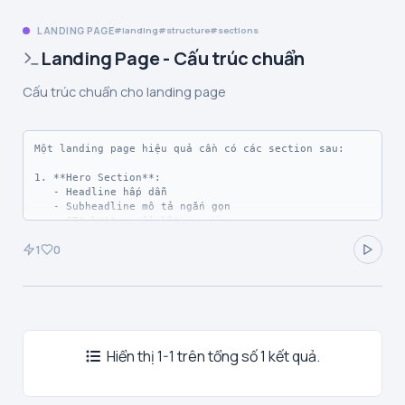
LANDING PAGE
landing
structure
sections
Landing Page - Cấu trúc chuẩn
Cấu trúc chuẩn cho landing page
Một landing page hiệu quả cần có các section sau:

1. **Hero Section**: 

   - Headline hấp dẫn

   - Subheadline mô tả ngắn gọn

   - CTA button nổi bật

   - Hình ảnh/video minh họa

1
0
2. **Features/Benefits**:

   - 3-6 tính năng chính

   - Icon + tiêu đề + mô tả ngắn

3. **Social Proof**:

   - Testimonials từ khách hàng

Hiển thị 1-1 trên tổng số 1 kết quả.