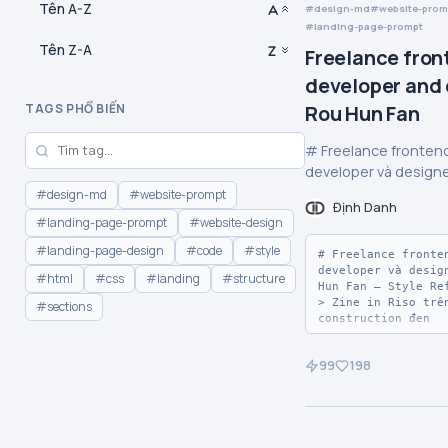
Tên A-Z
design-md
website-prom
landing-page-prompt
Tên Z-A
Freelance fron
developer and 
Rou Hun Fan
TAGS PHỔ BIẾN
# Freelance frontend
developer và design
Fan — Style Referenc
#design-md
#website-prompt
Định Danh
#landing-page-prompt
#website-design
#landing-page-design
#code
#style
# Freelance fronten
developer và design
#html
#css
#landing
#structure
Hun Fan — Style Ref
> Zine in Riso trên
#sections
construction đen

**Theme:** dark

99
198
Một portfolio edito
brutalism dành cho 
developer độc lập: 
như đen, display ty
condensed cỡ lớn, v