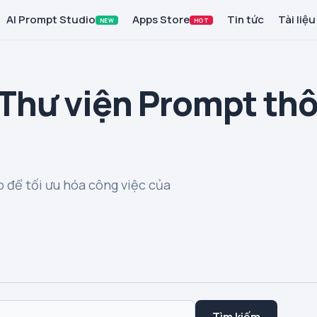
AI Prompt Studio
Apps Store
Tin tức
Tài liệu
NEW
HOT
 Thư viện Prompt th
 để tối ưu hóa công việc của