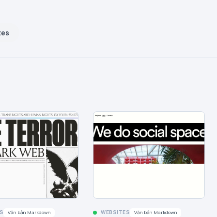
tes
S
WEBSITES
Văn bản Markdown
Văn bản Markdown