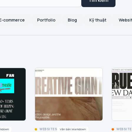
Tìm kiếm
E-commerce
Portfolio
Blog
Kỹ thuật
Websi
WEBSITES
WEBSITE
rkdown
Văn bản Markdown