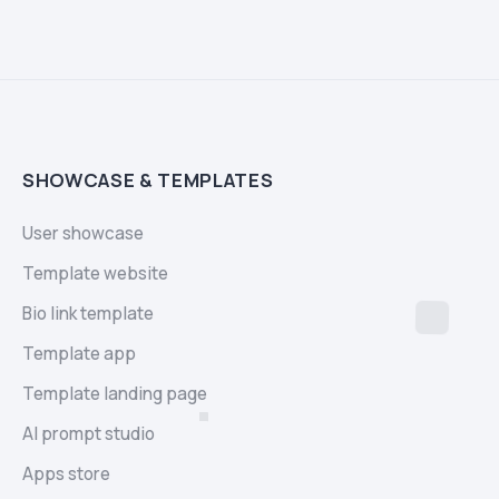
SHOWCASE & TEMPLATES
User showcase
Template website
Bio link template
Template app
Template landing page
AI prompt studio
Apps store