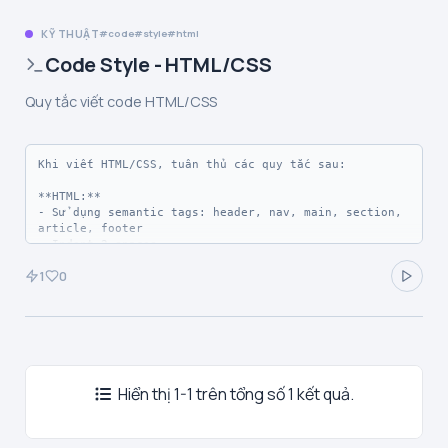
KỸ THUẬT
code
style
html
Code Style - HTML/CSS
Quy tắc viết code HTML/CSS
Khi viết HTML/CSS, tuân thủ các quy tắc sau:

**HTML:**

- Sử dụng semantic tags: header, nav, main, section, 
article, footer

- Indent 2 spaces

- Attributes theo thứ tự: id, class, data-*, 
1
0
src/href, alt/title

- Luôn có alt cho images

**CSS:**

- Mobile-first approach

- Sử dụng CSS variables cho colors, fonts

- BEM naming convention khi phù hợp

- Flexbox/Grid cho layout

Hiển thị 1-1 trên tổng số 1 kết quả.
- Tránh !important
