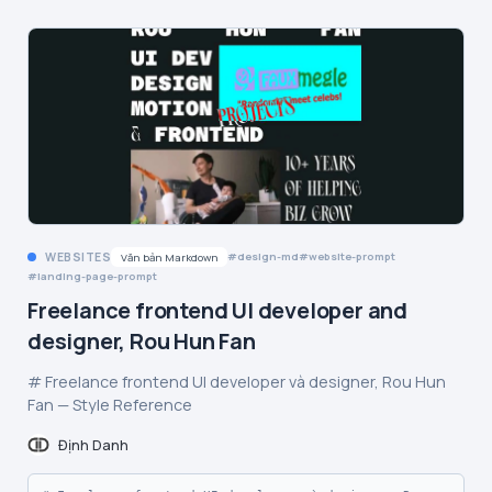
WEBSITES
design-md
website-prompt
Văn bản Markdown
landing-page-prompt
Freelance frontend UI developer and
designer, Rou Hun Fan
# Freelance frontend UI developer và designer, Rou Hun
Fan — Style Reference
Định Danh