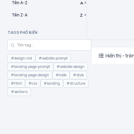
Tên A-Z
Tên Z-A
TAGS PHỔ BIẾN
Hiển thị - trê
#design-md
#website-prompt
#landing-page-prompt
#website-design
#landing-page-design
#code
#style
#html
#css
#landing
#structure
#sections