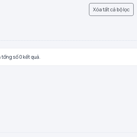
Xóa tất cả bộ lọc
n tổng số 0 kết quả.