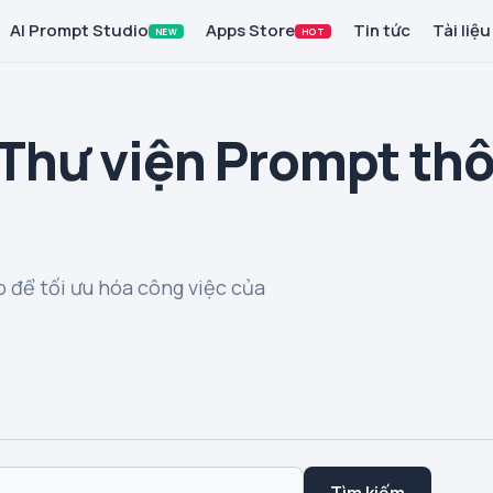
AI Prompt Studio
Apps Store
Tin tức
Tài liệu
NEW
HOT
 Thư viện Prompt th
 để tối ưu hóa công việc của