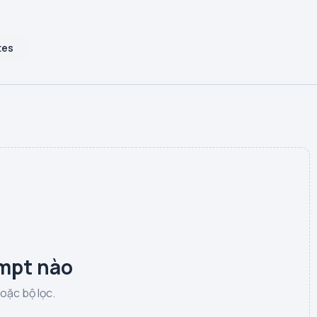
tes
mpt nào
hoặc bộ lọc.