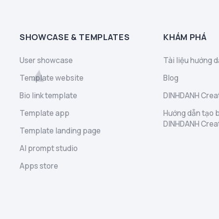
SHOWCASE & TEMPLATES
KHÁM PHÁ
User showcase
Tài liệu hướng d
Template website
Blog
Bio link template
DINHDANH Creat
Template app
Hướng dẫn tạo b
DINHDANH Crea
Template landing page
AI prompt studio
Apps store