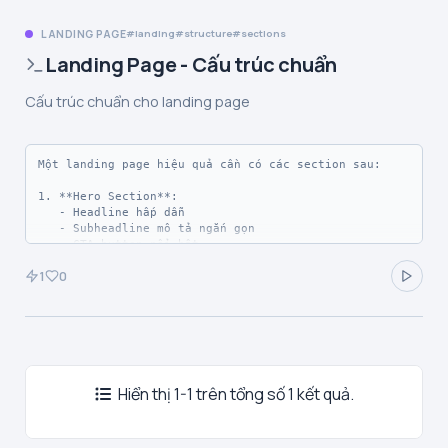
LANDING PAGE
landing
structure
sections
Landing Page - Cấu trúc chuẩn
Cấu trúc chuẩn cho landing page
Một landing page hiệu quả cần có các section sau:

1. **Hero Section**: 

   - Headline hấp dẫn

   - Subheadline mô tả ngắn gọn

   - CTA button nổi bật

   - Hình ảnh/video minh họa

1
0
2. **Features/Benefits**:

   - 3-6 tính năng chính

   - Icon + tiêu đề + mô tả ngắn

3. **Social Proof**:

   - Testimonials từ khách hàng

Hiển thị 1-1 trên tổng số 1 kết quả.