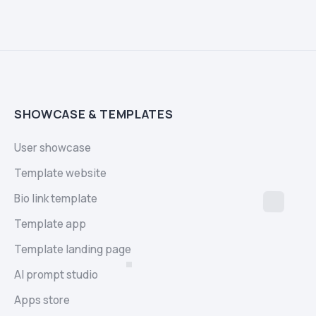
SHOWCASE & TEMPLATES
User showcase
Template website
Bio link template
Template app
Template landing page
AI prompt studio
Apps store