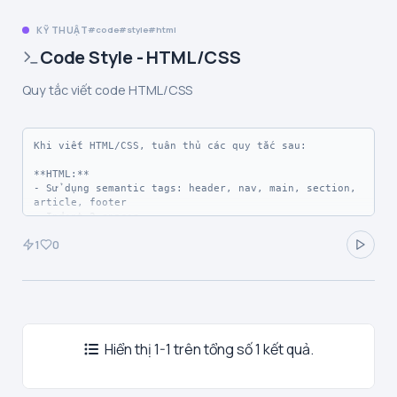
KỸ THUẬT
code
style
html
Code Style - HTML/CSS
Quy tắc viết code HTML/CSS
Khi viết HTML/CSS, tuân thủ các quy tắc sau:

**HTML:**

- Sử dụng semantic tags: header, nav, main, section, 
article, footer

- Indent 2 spaces

- Attributes theo thứ tự: id, class, data-*, 
1
0
src/href, alt/title

- Luôn có alt cho images

**CSS:**

- Mobile-first approach

- Sử dụng CSS variables cho colors, fonts

- BEM naming convention khi phù hợp

- Flexbox/Grid cho layout

Hiển thị 1-1 trên tổng số 1 kết quả.
- Tránh !important
