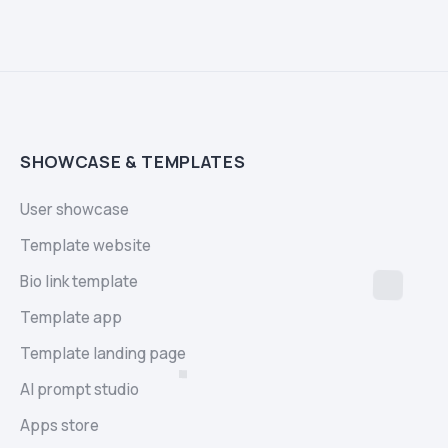
SHOWCASE & TEMPLATES
User showcase
Template website
Bio link template
Template app
Template landing page
AI prompt studio
Apps store