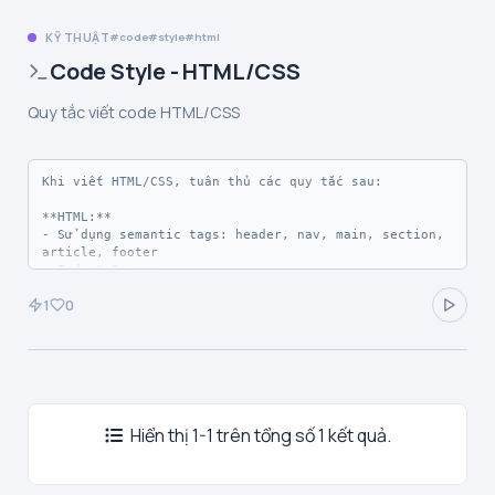
KỸ THUẬT
code
style
html
Code Style - HTML/CSS
Quy tắc viết code HTML/CSS
Khi viết HTML/CSS, tuân thủ các quy tắc sau:

**HTML:**

- Sử dụng semantic tags: header, nav, main, section, 
article, footer

- Indent 2 spaces

- Attributes theo thứ tự: id, class, data-*, 
1
0
src/href, alt/title

- Luôn có alt cho images

**CSS:**

- Mobile-first approach

- Sử dụng CSS variables cho colors, fonts

- BEM naming convention khi phù hợp

- Flexbox/Grid cho layout

Hiển thị 1-1 trên tổng số 1 kết quả.
- Tránh !important
