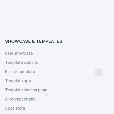
SHOWCASE & TEMPLATES
User showcase
Template website
Bio link template
Template app
Template landing page
AI prompt studio
Apps store