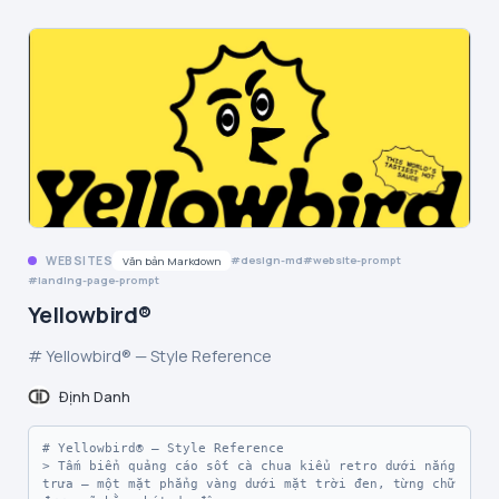
WEBSITES
design-md
website-prompt
Văn bản Markdown
landing-page-prompt
Yellowbird®
# Yellowbird® — Style Reference
Định Danh
# Yellowbird® — Style Reference

> Tấm biển quảng cáo sốt cà chua kiểu retro dưới nắng 
trưa — một mặt phẳng vàng dưới mặt trời đen, từng chữ 