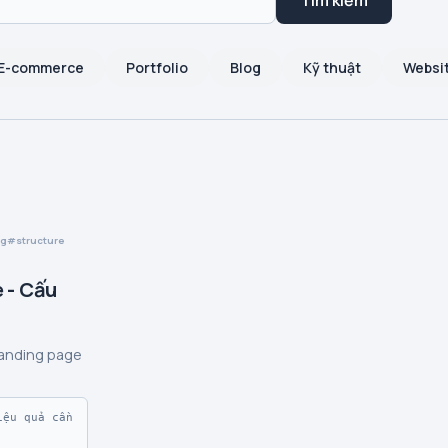
Tìm kiếm
E-commerce
Portfolio
Blog
Kỹ thuật
Websi
ng
structure
 - Cấu
landing page
ệu quả cần 

