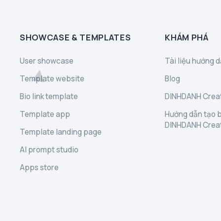
SHOWCASE & TEMPLATES
KHÁM PHÁ
User showcase
Tài liệu hướng d
Template website
Blog
Bio link template
DINHDANH Creat
Template app
Hướng dẫn tạo b
DINHDANH Crea
Template landing page
AI prompt studio
Apps store