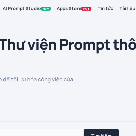
AI Prompt Studio
Apps Store
Tin tức
Tài liệu
NEW
HOT
 Thư viện Prompt th
 để tối ưu hóa công việc của