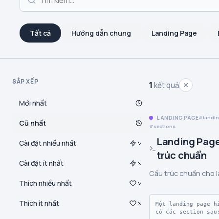
Tất cả
Hướng dẫn chung
Landing Page
SẮP XẾP
1
kết quả
Mới nhất
LANDING PAGE
landi
Cũ nhất
sections
Landing Page
Cài đặt nhiều nhất
trúc chuẩn
Cài đặt ít nhất
Cấu trúc chuẩn cho 
Thích nhiều nhất
Thích ít nhất
Một landing page hi
có các section sau: