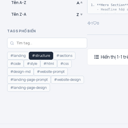
Tên A-Z
1. **Hero Section**
   - Headline hấp dẫn

Tên Z-A
   - Subheadline mô tả ngắn 
gọn

1
0
   - CTA button nổi bật

   - Hình ảnh/video minh họa

TAGS PHỔ BIẾN
2. **Features/Benef
   - 3-6 tính năng chính

   - Icon + tiêu đề + mô tả 
ngắn

#landing
#structure
#sections
Hiển thị 1-1 t
3. **Social Proof**
#code
#style
#html
#css
   - Testimonials từ khách 
hàng

#design-md
#website-prompt
#landing-page-prompt
#website-design
#landing-page-design