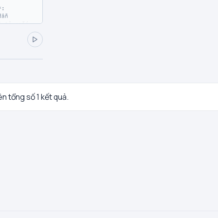
: 

its**:

rên tổng số 1 kết quả.
:
