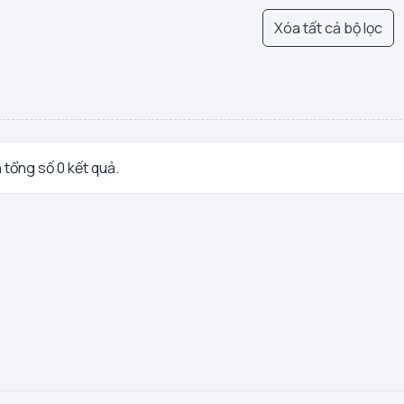
Xóa tất cả bộ lọc
n tổng số 0 kết quả.