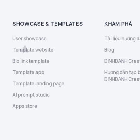
SHOWCASE & TEMPLATES
KHÁM PHÁ
User showcase
Tài liệu hướng d
Template website
Blog
Bio link template
DINHDANH Creat
Template app
Hướng dẫn tạo b
DINHDANH Crea
Template landing page
AI prompt studio
Apps store