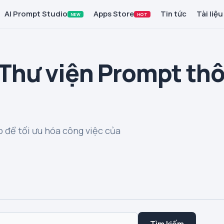
AI Prompt Studio
Apps Store
Tin tức
Tài liệu
NEW
HOT
 Thư viện Prompt th
 để tối ưu hóa công việc của