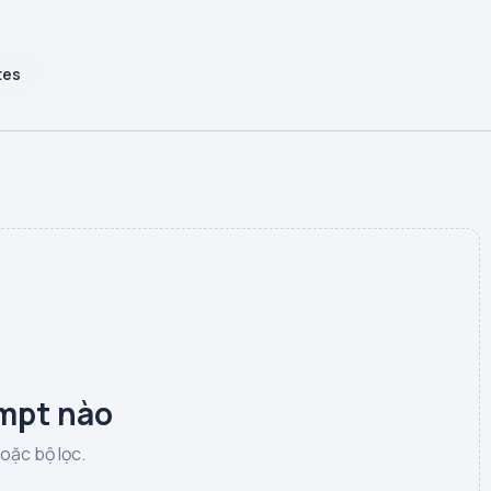
tes
mpt nào
hoặc bộ lọc.