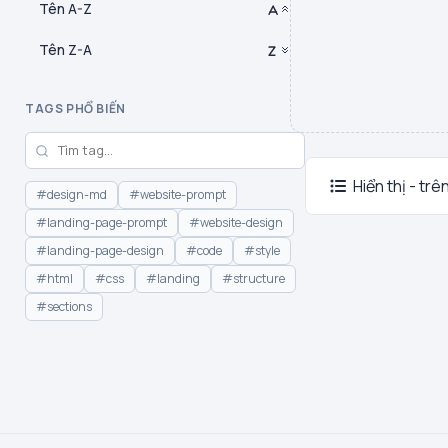
Tên A-Z
Tên Z-A
TAGS PHỔ BIẾN
Hiển thị - trê
#design-md
#website-prompt
#landing-page-prompt
#website-design
#landing-page-design
#code
#style
#html
#css
#landing
#structure
#sections