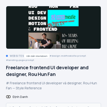
WEBSITES
design-md
website-prompt
Văn bản Markdown
landing-page-prompt
Freelance frontend UI developer and
designer, Rou Hun Fan
# Freelance frontend UI developer và designer, Rou Hun
Fan — Style Reference
Định Danh