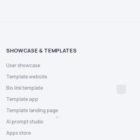
SHOWCASE & TEMPLATES
User showcase
Template website
Bio link template
Template app
Template landing page
AI prompt studio
Apps store