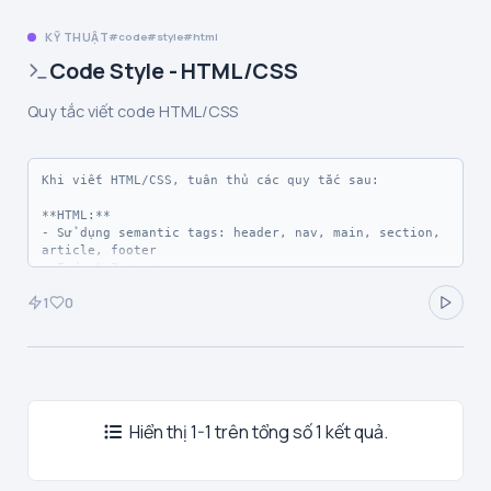
KỸ THUẬT
code
style
html
Code Style - HTML/CSS
Quy tắc viết code HTML/CSS
Khi viết HTML/CSS, tuân thủ các quy tắc sau:

**HTML:**

- Sử dụng semantic tags: header, nav, main, section, 
article, footer

- Indent 2 spaces

- Attributes theo thứ tự: id, class, data-*, 
1
0
src/href, alt/title

- Luôn có alt cho images

**CSS:**

- Mobile-first approach

- Sử dụng CSS variables cho colors, fonts

- BEM naming convention khi phù hợp

- Flexbox/Grid cho layout

Hiển thị 1-1 trên tổng số 1 kết quả.
- Tránh !important
