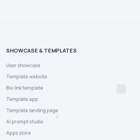
SHOWCASE & TEMPLATES
User showcase
Template website
Bio link template
Template app
Template landing page
AI prompt studio
Apps store