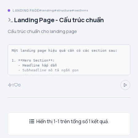
LANDING PAGE
landing
structure
sections
Landing Page - Cấu trúc chuẩn
Cấu trúc chuẩn cho landing page
Một landing page hiệu quả cần có các section sau:

1. **Hero Section**: 

   - Headline hấp dẫn

   - Subheadline mô tả ngắn gọn

   - CTA button nổi bật

   - Hình ảnh/video minh họa

1
0
2. **Features/Benefits**:

   - 3-6 tính năng chính

   - Icon + tiêu đề + mô tả ngắn

3. **Social Proof**:

   - Testimonials từ khách hàng

Hiển thị 1-1 trên tổng số 1 kết quả.