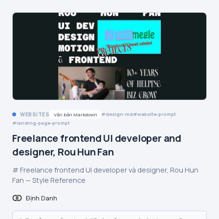
WEBSITES
design-md
website-prompt
Văn bản Markdown
landing-page-prompt
Freelance frontend UI developer and
designer, Rou Hun Fan
# Freelance frontend UI developer và designer, Rou Hun
Fan — Style Reference
Định Danh