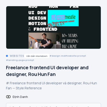
WEBSITES
design-md
website-prompt
Văn bản Markdown
landing-page-prompt
Freelance frontend UI developer and
designer, Rou Hun Fan
# Freelance frontend UI developer và designer, Rou Hun
Fan — Style Reference
Định Danh