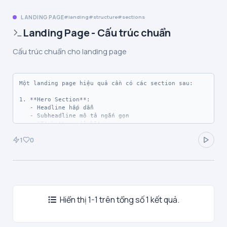
LANDING PAGE
landing
structure
sections
Landing Page - Cấu trúc chuẩn
Cấu trúc chuẩn cho landing page
Một landing page hiệu quả cần có các section sau:

1. **Hero Section**: 

   - Headline hấp dẫn

   - Subheadline mô tả ngắn gọn

   - CTA button nổi bật

   - Hình ảnh/video minh họa

1
0
2. **Features/Benefits**:

   - 3-6 tính năng chính

   - Icon + tiêu đề + mô tả ngắn

3. **Social Proof**:

   - Testimonials từ khách hàng

Hiển thị 1-1 trên tổng số 1 kết quả.