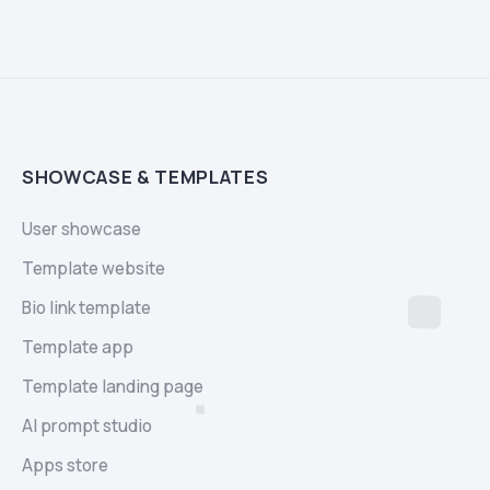
SHOWCASE & TEMPLATES
User showcase
Template website
Bio link template
Template app
Template landing page
AI prompt studio
Apps store