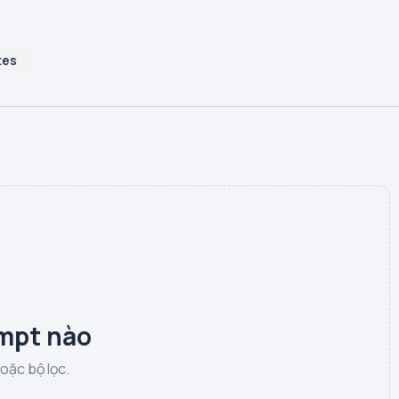
tes
mpt nào
hoặc bộ lọc.