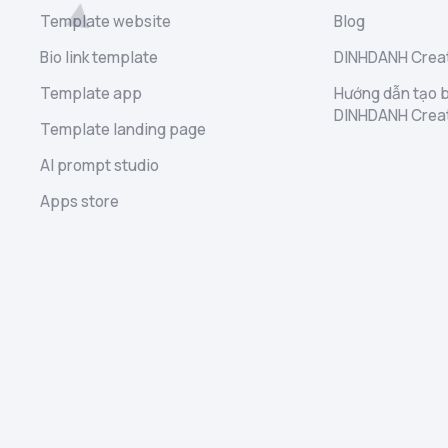
Template website
Blog
Bio link template
DINHDANH Creat
Template app
Hướng dẫn tạo b
DINHDANH Crea
Template landing page
AI prompt studio
Apps store