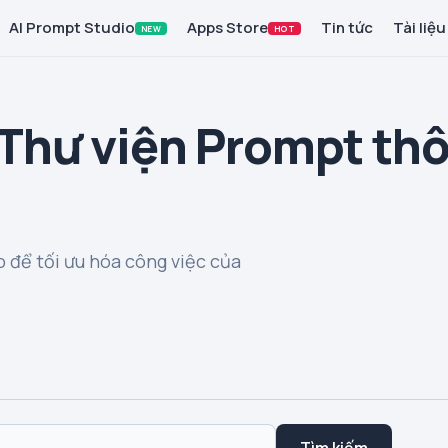
AI Prompt Studio
Apps Store
Tin tức
Tài liệu
NEW
HOT
 Thư viện Prompt th
 để tối ưu hóa công việc của