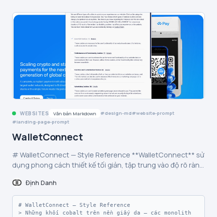
WEBSITES
design-md
website-prompt
Văn bản Markdown
landing-page-prompt
WalletConnect
# WalletConnect — Style Reference **WalletConnect** sử
dụng phong cách thiết kế tối giản, tập trung vào độ rõ ràng
và tin cậy. Giao diện ưu tiên typography sans-serif nhẹ,
Định Danh
khoảng trắng rộng rãi và bảng màu trung tính với điểm
nhấn xanh dương tinh tế. Các thành phần như card,
button và modal được bo tròn nhẹ, tạo cảm giác hiện đại và
# WalletConnect — Style Reference

> Những khối cobalt trên nền giấy da — các monolith 
dễ tiếp cận. Hệ thống lưới (grid) linh hoạt, hỗ trợ