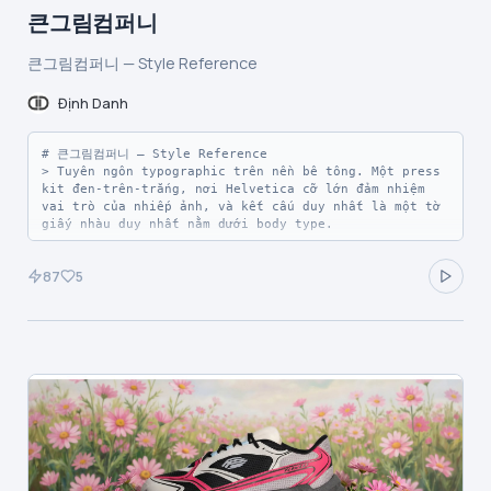
|------|-------|-------|------|

큰그림컴퍼니
| Varo Violet | `#8c58d0` | `--color-varo-violet` | 
Primary action buttons, active nav, brand logo — màu 
큰그림컴퍼니 — Style Reference
tím vừa bão hòa duy nhất cung cấp năng lượng cho mọi 
trạng thái tương tác |

| Deep Plum | `#42185f` | `--color-deep-plum` | Dark 
Định Danh
accent surfaces, chữ đậm trên thẻ sáng, nền dải tối 
full-bleed — gần như đen với undertone tím |

| Lilac Mist | `#cdb0fa` | `--color-lilac-mist` | 
# 큰그림컴퍼니 — Style Reference

Fill tím nhạt cho trạng thái surface đã chọn/phụ, tag 
> Tuyên ngôn typographic trên nền bê tông. Một press 
backgrounds |

kit đen-trên-trắng, nơi Helvetica cỡ lớn đảm nhiệm 
| Coral Ember | `#ed6c52` | `--color-coral-ember` | 
vai trò của nhiếp ảnh, và kết cấu duy nhất là một tờ 
Decorative section fills, icon highlights, dotted 
giấy nhàu duy nhất nằm dưới body type.

ticker text — dấu câu chromatic ấm phá vỡ sự thống 
trị của tím |
**Theme:** light

87
5
Bigpicture Company là một hệ thống editorial đơn sắc, 
xử lý trang web như một press kit in ấn được trải 
trên giấy thô. Giao diện loại bỏ mọi màu sắc và hoàn 
toàn dựa vào mực đen, khoảng trắng, đường kẻ mảnh 
(hairline rules) và một kết cấu giấy nhàu duy nhất để 
tạo bầu không khí. Typography chính là sản phẩm: 
display headlines đạt tới 274px với Helvetica Neue 
700 và negative tracking mạnh, biến chữ thành khối 
thị giác chủ đạo trên mọi màn hình. Monospace labels 
([01-N INTRODUCTION], CREATIVE/AGENCY) hoạt động như 
caption kiểu in ấn, trong khi các biểu tượng sparkle 
bốn cánh là vật trang trí duy nhất giữa các section. 