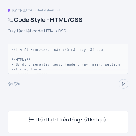
KỸ THUẬT
code
style
html
Code Style - HTML/CSS
Quy tắc viết code HTML/CSS
Khi viết HTML/CSS, tuân thủ các quy tắc sau:

**HTML:**

- Sử dụng semantic tags: header, nav, main, section, 
article, footer

- Indent 2 spaces

- Attributes theo thứ tự: id, class, data-*, 
1
0
src/href, alt/title

- Luôn có alt cho images

**CSS:**

- Mobile-first approach

- Sử dụng CSS variables cho colors, fonts

- BEM naming convention khi phù hợp

- Flexbox/Grid cho layout

Hiển thị 1-1 trên tổng số 1 kết quả.
- Tránh !important
