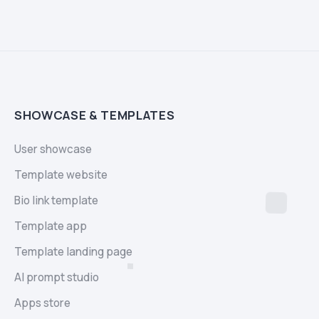
SHOWCASE & TEMPLATES
User showcase
Template website
Bio link template
Template app
Template landing page
AI prompt studio
Apps store