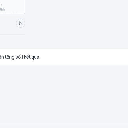
: 

its**:

rên tổng số 1 kết quả.
:
