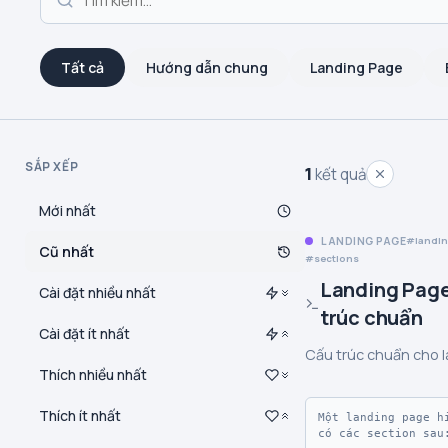
Tất cả
Hướng dẫn chung
Landing Page
SẮP XẾP
1
kết quả
Mới nhất
LANDING PAGE
landi
Cũ nhất
sections
Landing Page
Cài đặt nhiều nhất
trúc chuẩn
Cài đặt ít nhất
Cấu trúc chuẩn cho 
Thích nhiều nhất
Thích ít nhất
Một landing page hi
có các section sau: