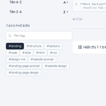
Tên A-Z
1. **Hero Section**
   - Headline hấp dẫn

Tên Z-A
   - Subheadline mô tả ngắn 
gọn

1
0
   - CTA button nổi bật

   - Hình ảnh/video minh họa

TAGS PHỔ BIẾN
2. **Features/Benef
   - 3-6 tính năng chính

   - Icon + tiêu đề + mô tả 
ngắn

#landing
#structure
#sections
Hiển thị 1-1 t
3. **Social Proof**
#code
#style
#html
#css
   - Testimonials từ khách 
hàng

#design-md
#website-prompt
#landing-page-prompt
#website-design
#landing-page-design