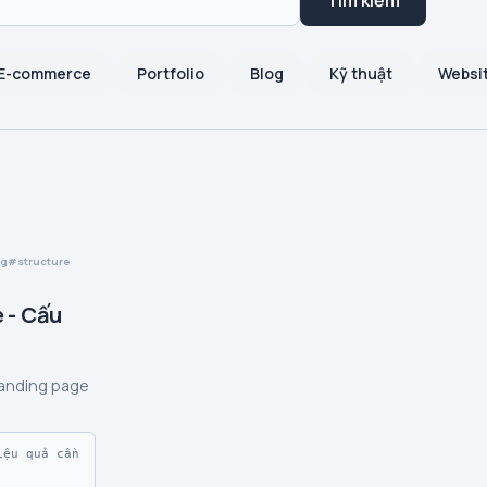
Tìm kiếm
E-commerce
Portfolio
Blog
Kỹ thuật
Websi
ng
structure
 - Cấu
landing page
ệu quả cần 

