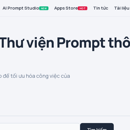
AI Prompt Studio
Apps Store
Tin tức
Tài liệu
NEW
HOT
 Thư viện Prompt th
 để tối ưu hóa công việc của