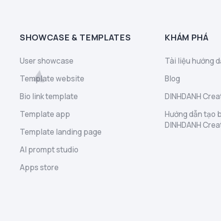
SHOWCASE & TEMPLATES
KHÁM PHÁ
User showcase
Tài liệu hướng d
Template website
Blog
Bio link template
DINHDANH Creat
Template app
Hướng dẫn tạo b
DINHDANH Crea
Template landing page
AI prompt studio
Apps store