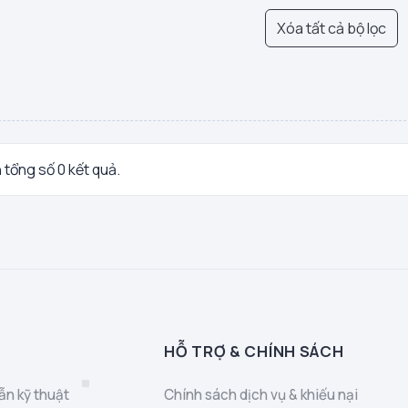
Xóa tất cả bộ lọc
n tổng số 0 kết quả.
HỖ TRỢ & CHÍNH SÁCH
ẫn kỹ thuật
Chính sách dịch vụ & khiếu nại