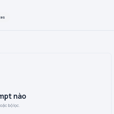
tes
mpt nào
hoặc bộ lọc.