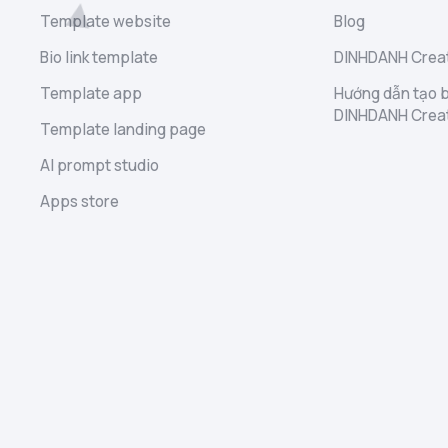
Template website
Blog
Bio link template
DINHDANH Creat
Template app
Hướng dẫn tạo b
DINHDANH Crea
Template landing page
AI prompt studio
Apps store