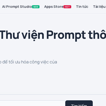
AI Prompt Studio
Apps Store
Tin tức
Tài liệu
NEW
HOT
 Thư viện Prompt th
 để tối ưu hóa công việc của