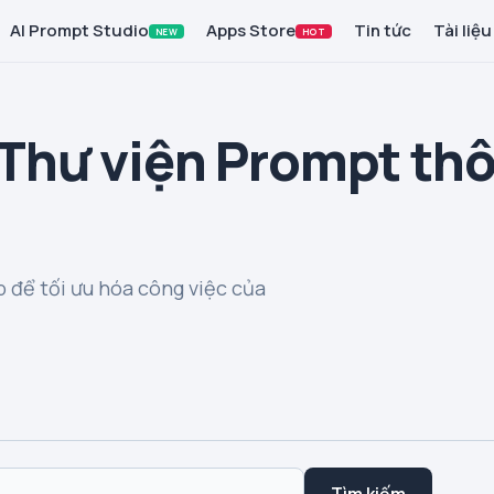
AI Prompt Studio
Apps Store
Tin tức
Tài liệu
NEW
HOT
 Thư viện Prompt th
 để tối ưu hóa công việc của