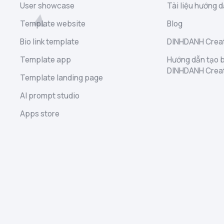
User showcase
Tài liệu hướng d
Template website
Blog
Bio link template
DINHDANH Creat
Template app
Hướng dẫn tạo b
DINHDANH Crea
Template landing page
AI prompt studio
Apps store