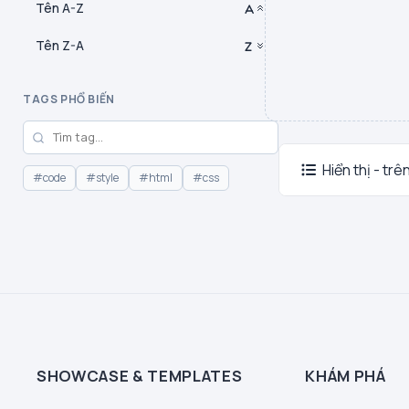
Tên A-Z
Tên Z-A
TAGS PHỔ BIẾN
Hiển thị - trê
#code
#style
#html
#css
SHOWCASE & TEMPLATES
KHÁM PHÁ