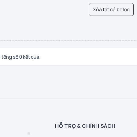
Xóa tất cả bộ lọc
n tổng số 0 kết quả.
HỖ TRỢ & CHÍNH SÁCH