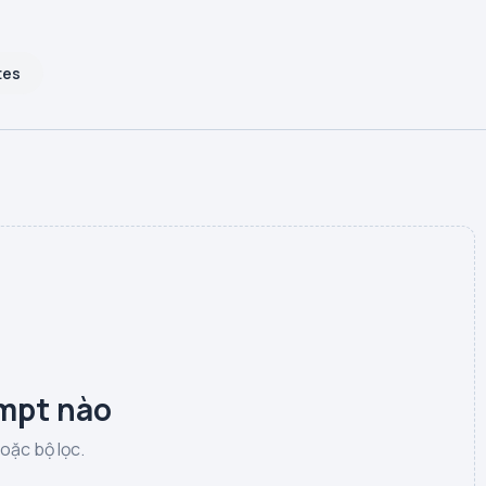
tes
mpt nào
hoặc bộ lọc.