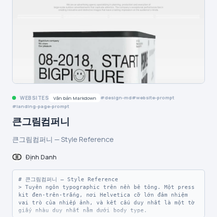
phân cách bề mặt mềm mại thay vì xám ấm hoặc bóng đổ 
nặng. Typography được đảm nhận bởi TT Norms Pro trên 
lưới 4px thoải mái, với headline weight 700 thu hút 
sự chú ý so với body text weight 400 mỏng nhẹ. Các 
component có dạng pill (radius 40px) và card mềm 
(radius 20px), sử dụng một công thức shadow đặc trưng 
duy nhất giúp product mockup nổi khỏi trang. Tổng thể 
mang cảm giác enterprise tự tin nhưng tràn đầy năng 
lượng — một công cụ quản lý công việc trông giống như 
một productivity OS, chứ không phải một biểu mẫu.

## Tokens — Colors

WEBSITES
design-md
website-prompt
Văn bản Markdown
| Tên | Giá trị | Token | Vai trò |

landing-page-prompt
|-----|---------|-------|---------|

| Signal Green | `linear-gradient(to left, rgb(0, 
큰그림컴퍼니
153, 128), rgb(0, 178, 89), rgb(0, 224, 92), rgb(0, 
178, 89), rgb(0, 153, 128))` | `--color-signal-green` 
큰그림컴퍼니 — Style Reference
| Accent xanh hỗ trợ cho chi tiết trang trí và điểm 
nhấn tần suất thấp. Không nâng lên thành màu CTA 
chính; Hình khối trang trí, radial glow accent trong 
Định Danh
phần tối, gradient endpoints |

| Midnight Navy | `#162136` | `--color-midnight-navy` 
| Headlines, body text chính, navigation, footer 
# 큰그림컴퍼니 — Style Reference

section tối — mỏ neo cấu trúc của toàn bộ hệ thống 
> Tuyên ngôn typographic trên nền bê tông. Một press 
phân cấp |

kit đen-trên-trắng, nơi Helvetica cỡ lớn đảm nhiệm 
| Slate Navy | `#2b3a57` | `--color-slate-navy` | 
vai trò của nhiếp ảnh, và kết cấu duy nhất là một tờ 
Secondary headings, card titles, văn bản tối đã làm 
giấy nhàu duy nhất nằm dưới body type.
