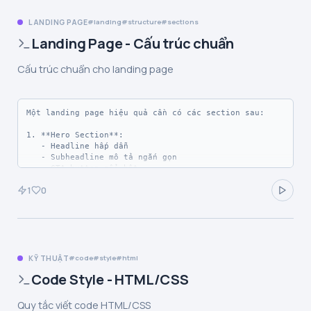
LANDING PAGE
landing
structure
sections
Landing Page - Cấu trúc chuẩn
Cấu trúc chuẩn cho landing page
Một landing page hiệu quả cần có các section sau:

1. **Hero Section**: 

   - Headline hấp dẫn

   - Subheadline mô tả ngắn gọn

   - CTA button nổi bật

   - Hình ảnh/video minh họa

1
0
2. **Features/Benefits**:

   - 3-6 tính năng chính

   - Icon + tiêu đề + mô tả ngắn

3. **Social Proof**:

   - Testimonials từ khách hàng

KỸ THUẬT
code
style
html
Code Style - HTML/CSS
Quy tắc viết code HTML/CSS