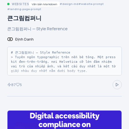
| Name | Value | Token | Role |

WEBSITES
design-md
website-prompt
Văn bản Markdown
|------|-------|-------|------|

landing-page-prompt
| Ember Orange | `#f15730` | `--color-ember-orange` | 
Filled CTA buttons, primary action backgrounds — deep 
큰그림컴퍼니
saturated orange that reads as confident rather than 
playful, the only color with enough chroma to anchor 
큰그림컴퍼니 — Style Reference
a click target against the white field |

| Tangerine Blaze | `#f7651a` | `--color-tangerine-
blaze` | Promotional surface fills (email capture 
Định Danh
modal, featured product cards, stat callout 
backgrounds) — slightly brighter and more luminous 
than Ember, used where orange must own an entire 
# 큰그림컴퍼니 — Style Reference

region of the layout |

> Tuyên ngôn typographic trên nền bê tông. Một press 
| Apricot Whisper | `#ff8562` | `--color-apricot-
kit đen-trên-trắng, nơi Helvetica cỡ lớn đảm nhiệm 
whisper` | Borders on outlined cards, link 
vai trò của nhiếp ảnh, và kết cấu duy nhất là một tờ 
underlines, icon strokes, accent hairlines — the 
giấy nhàu duy nhất nằm dưới body type.

lightest orange, functioning as a warm-tinted 
structural color rather than a fill |

**Theme:** light

87
5
| Graphite Black | `#111111` | `--color-graphite-
black` | Body text, default borders, the dominant 
Bigpicture Company là một hệ thống editorial đơn sắc, 
structural color — a true near-black, not warm, used 
xử lý trang web như một press kit in ấn được trải 
for the bulk of hairline rules and paragraph copy |
trên giấy thô. Giao diện loại bỏ mọi màu sắc và hoàn 
toàn dựa vào mực đen, khoảng trắng, đường kẻ mảnh 
(hairline rules) và một kết cấu giấy nhàu duy nhất để 
tạo bầu không khí. Typography chính là sản phẩm: 
display headlines đạt tới 274px với Helvetica Neue 
700 và negative tracking mạnh, biến chữ thành khối 
thị giác chủ đạo trên mọi màn hình. Monospace labels 