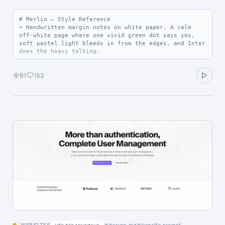
| Fog | `#cdcccc` | `--color-fog` | Light placeholder 
text, decorative dividers on dark surfaces |
# Merlin — Style Reference

> Handwritten margin notes on white paper. A calm 
off-white page where one vivid green dot says yes, 
soft pastel light bleeds in from the edges, and Inter 
does the heavy talking.

**Theme:** light

81
152
Merlin uses a hushed, paper-like productivity 
language: a warm off-white canvas, flat white 
surfaces, a single vivid green accent that makes the 
primary action feel like a green light turning on, 
and soft pastel atmospheric gradients reserved for 
the page's top and the product backdrop. Type is bold 
and confident at display sizes but quiet at body 
sizes — Inter carries the entire voice in one family, 
letting weight and tracking do all the work. The 
system feels hand-touched: handwritten green 
annotations in a script style sit beside machine-
clean sans-serif, bridging warmth and product 
precision. Components stay close to the page — thin 
hairlines replace heavy elevation, pills replace 
boxes, and the nav floats as a capsule rather than 
anchoring as a bar.

## Tokens — Colors

WEBSITES
design-md
website-prompt