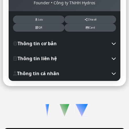
Founder • Công ty TNHH Hydros
Lưu
Chia sẻ
download
share
QR
Card
qr_code
credit_card
Thông tin cơ bản
Thông tin liên hệ
Founder
Công ty TNHH Hydros
Thông tin cá nhân
0942354224
Hồ Chí Minh
owod.seh@gmail.com
TP. Thủ Đức, TP. HCM
BIDV - 0123456789