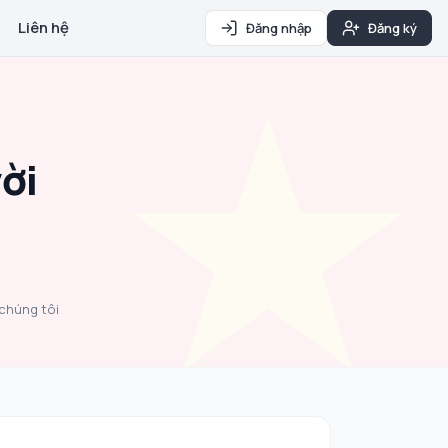
Liên hệ
Đăng nhập
Đăng ký
ời
 chúng tôi