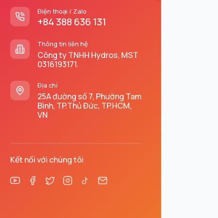
Điện thoại / Zalo
+84 388 636 131
Thông tin liên hệ
Công ty TNHH Hydros, MST
0316193171.
Địa chỉ
25A đường số 7, Phường Tam
Bình, TP.Thủ Đức, TP.HCM,
VN
Kết nối với chúng tôi