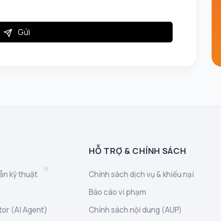
Gửi
HỖ TRỢ & CHÍNH SÁCH
ẫn kỹ thuật
Chính sách dịch vụ & khiếu nại
Báo cáo vi phạm
or (AI Agent)
Chính sách nội dung (AUP)