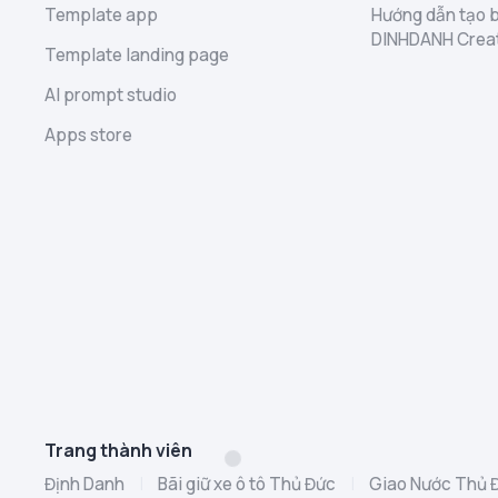
Template app
Hướng dẫn tạo b
DINHDANH Crea
Template landing page
AI prompt studio
Apps store
Trang thành viên
Định Danh
|
Bãi giữ xe ô tô Thủ Đức
|
Giao Nước Thủ 