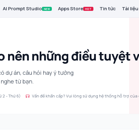
AI Prompt Studio
Apps Store
Tin tức
Tài liệu
NEW
HOT
 nên những điều tuyệt v
có dự án, câu hỏi hay ý tưởng
 nghe từ bạn.
 2 - Thứ 6)
Vấn đề khẩn cấp? Vui lòng sử dụng hệ thống hỗ trợ của