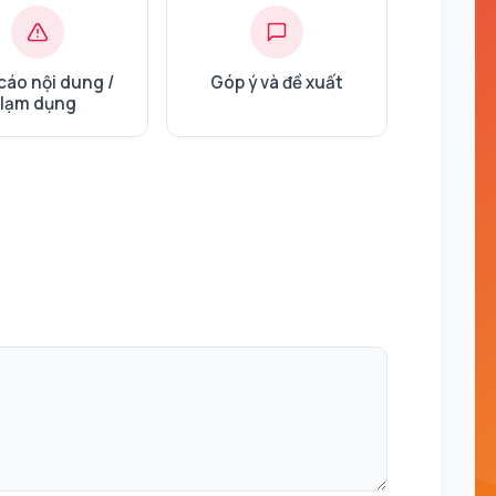
cáo nội dung /
Góp ý và đề xuất
lạm dụng