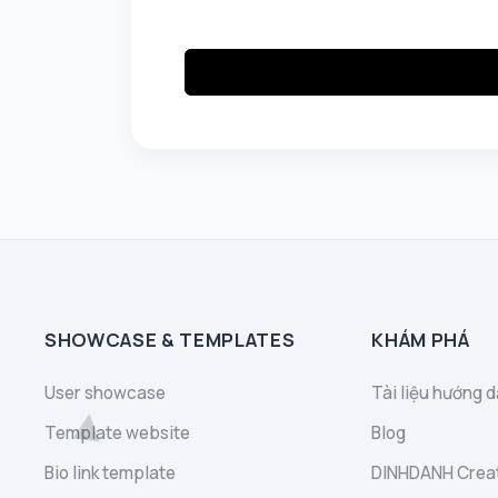
SHOWCASE & TEMPLATES
KHÁM PHÁ
User showcase
Tài liệu hướng d
Template website
Blog
Bio link template
DINHDANH Creat