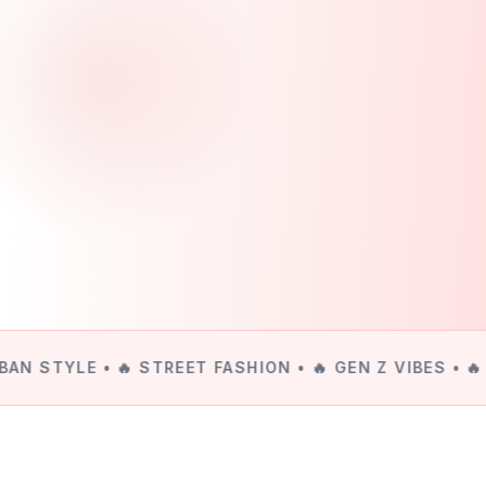
BAN STYLE • ‎🔥 STREET FASHION • ‎🔥 GEN Z VIBES • ‎🔥