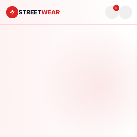
0
STREET
WEAR
Sản phẩm
Tính năng
Về chúng tôi
Liên hệ
Mua ngay