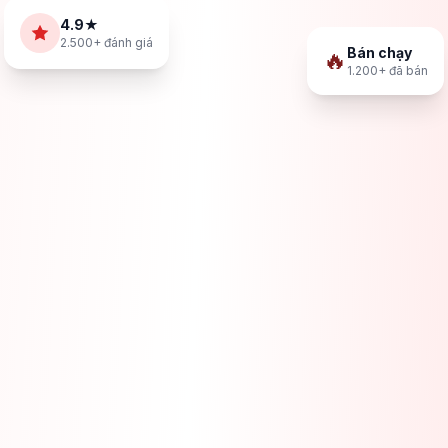
4.9★
2.500+ đánh giá
Bán chạy
🔥
1.200+ đã bán
STREETWEAR
Fall / Winter 2025
Giới hạn 500 bộ