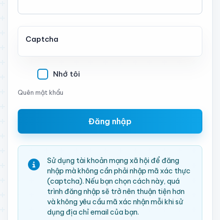
Captcha
Nhớ tôi
Quên mật khẩu
Đăng nhập
Sử dụng tài khoản mạng xã hội để đăng
nhập mà không cần phải nhập mã xác thực
(captcha). Nếu bạn chọn cách này, quá
trình đăng nhập sẽ trở nên thuận tiện hơn
và không yêu cầu mã xác nhận mỗi khi sử
dụng địa chỉ email của bạn.