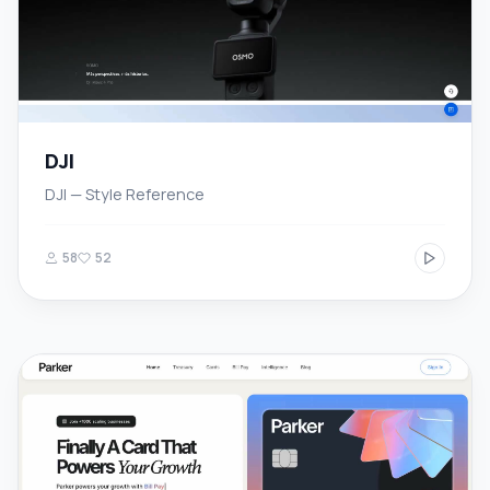
DJI
DJI — Style Reference
58
52