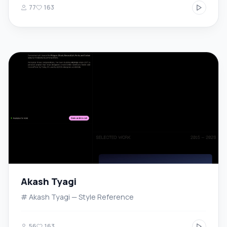
77
163
Akash Tyagi
# Akash Tyagi — Style Reference
56
163