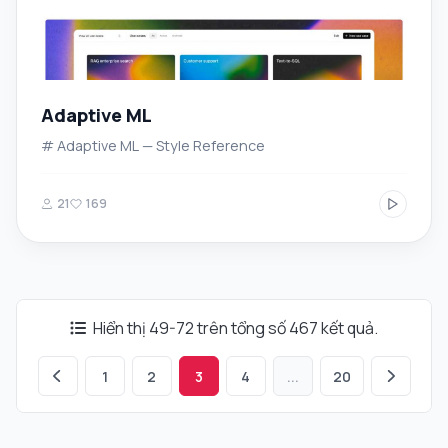
Adaptive ML
# Adaptive ML — Style Reference
21
169
Hiển thị 49-72 trên tổng số 467 kết quả.
1
2
3
4
...
20