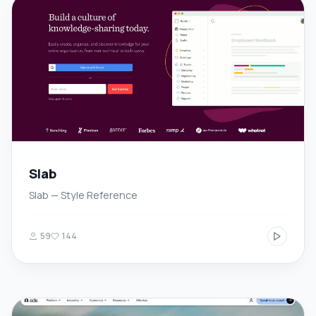
Slab
Slab — Style Reference
59
144