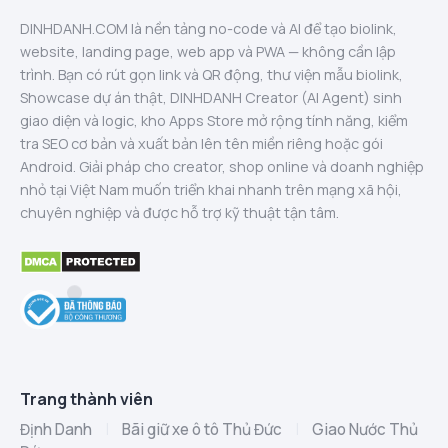
DINHDANH.COM là nền tảng no-code và AI để tạo biolink,
website, landing page, web app và PWA — không cần lập
trình. Bạn có rút gọn link và QR động, thư viện mẫu biolink,
Showcase dự án thật, DINHDANH Creator (AI Agent) sinh
giao diện và logic, kho Apps Store mở rộng tính năng, kiểm
tra SEO cơ bản và xuất bản lên tên miền riêng hoặc gói
Android. Giải pháp cho creator, shop online và doanh nghiệp
nhỏ tại Việt Nam muốn triển khai nhanh trên mạng xã hội,
chuyên nghiệp và được hỗ trợ kỹ thuật tận tâm.
Trang thành viên
Định Danh
|
Bãi giữ xe ô tô Thủ Đức
|
Giao Nước Thủ