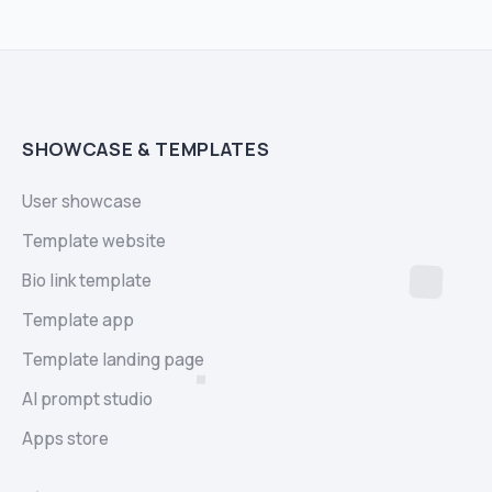
SHOWCASE & TEMPLATES
User showcase
Template website
Bio link template
Template app
Template landing page
AI prompt studio
Apps store