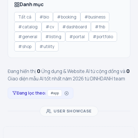
Danh mục
Tất cả
#bio
#booking
#business
#catalog
#cv
#dashboard
#fnb
#general
#listing
#portal
#portfolio
#shop
#utility
0
0
Đang hiển thị
Ứng dụng & Website AI từ cộng đồng và
Giao diện mẫu AI tốt nhất năm 2026 từ DINHDANH team
Đang lọc theo:
#app
USER SHOWCASE