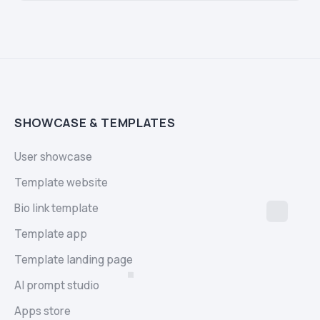
SHOWCASE & TEMPLATES
User showcase
Template website
Bio link template
Template app
Template landing page
AI prompt studio
Apps store