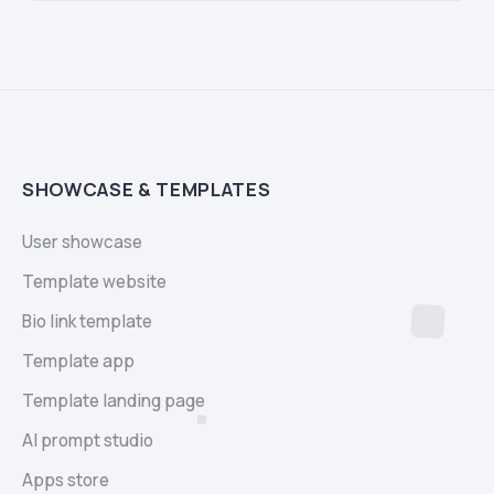
SHOWCASE & TEMPLATES
User showcase
Template website
Bio link template
Template app
Template landing page
AI prompt studio
Apps store