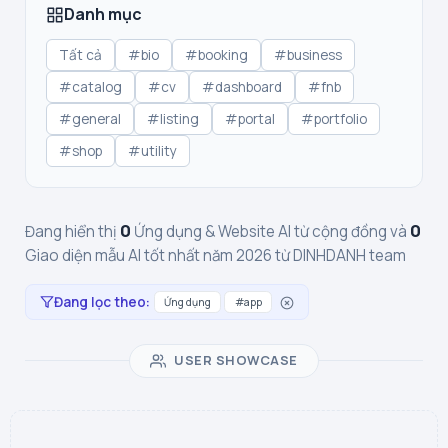
Danh mục
Tất cả
#bio
#booking
#business
#catalog
#cv
#dashboard
#fnb
#general
#listing
#portal
#portfolio
#shop
#utility
0
0
Đang hiển thị
Ứng dụng & Website AI từ cộng đồng và
Giao diện mẫu AI tốt nhất năm 2026 từ DINHDANH team
Đang lọc theo:
Ứng dụng
#app
USER SHOWCASE