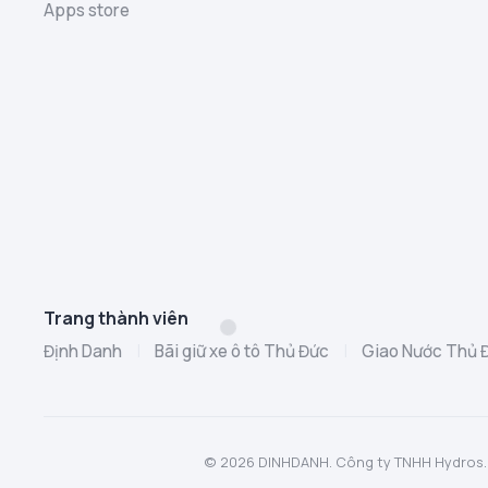
Apps store
Trang thành viên
Định Danh
|
Bãi giữ xe ô tô Thủ Đức
|
Giao Nước Thủ 
© 2026 DINHDANH. Công ty TNHH Hydros. MST