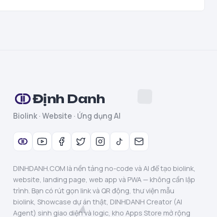
Định Danh
Biolink · Website · Ứng dụng AI
DINHDANH.COM là nền tảng no-code và AI để tạo biolink,
website, landing page, web app và PWA — không cần lập
trình. Bạn có rút gọn link và QR động, thư viện mẫu
biolink, Showcase dự án thật, DINHDANH Creator (AI
Agent) sinh giao diện và logic, kho Apps Store mở rộng