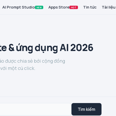
AI Prompt Studio
Apps Store
Tin tức
Tài liệu
NEW
HOT
e & ứng dụng AI 2026
o được chia sẻ bởi cộng đồng
với một cú click.
Tìm kiếm