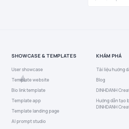
SHOWCASE & TEMPLATES
KHÁM PHÁ
User showcase
Tài liệu hướng d
Template website
Blog
Bio link template
DINHDANH Creat
Template app
Hướng dẫn tạo b
DINHDANH Crea
Template landing page
AI prompt studio