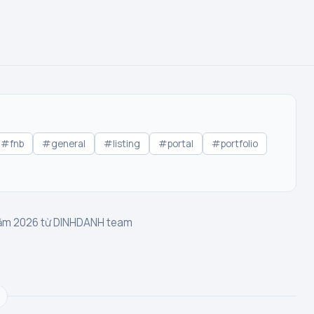
#fnb
#general
#listing
#portal
#portfolio
 năm 2026 từ DINHDANH team