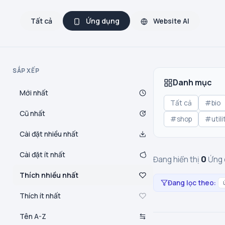
Tất cả
Ứng dụng
Website AI
SẮP XẾP
Danh mục
Mới nhất
Tất cả
#bio
Cũ nhất
#shop
#utili
Cài đặt nhiều nhất
Cài đặt ít nhất
0
Đang hiển thị
Ứng 
Thích nhiều nhất
Đang lọc theo:
Thích ít nhất
Tên A-Z