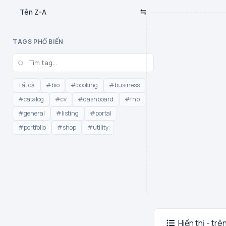
Tên Z-A
TAGS PHỔ BIẾN
Tất cả
#bio
#booking
#business
#catalog
#cv
#dashboard
#fnb
#general
#listing
#portal
#portfolio
#shop
#utility
Hiển thị - trê