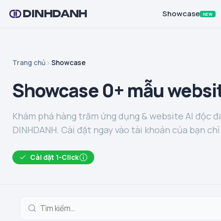
DINHDANH
Showcase
NEW
Trang chủ
Showcase
Showcase 0+ mẫu websit
Khám phá hàng trăm ứng dụng & website AI độc đá
DINHDANH. Cài đặt ngay vào tài khoản của bạn chỉ 
Cài đặt 1-Click