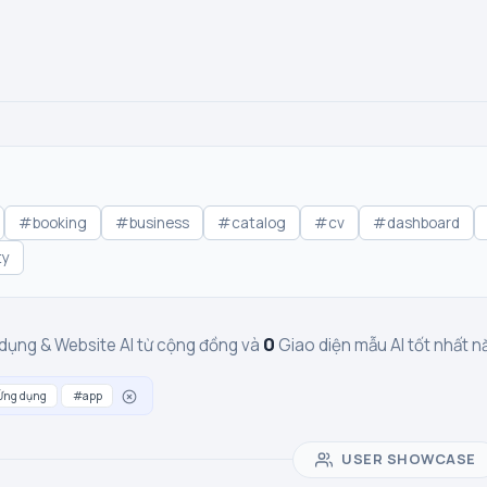
#booking
#business
#catalog
#cv
#dashboard
ty
0
dụng & Website AI từ cộng đồng và
Giao diện mẫu AI tốt nhất
Ứng dụng
#app
USER SHOWCASE