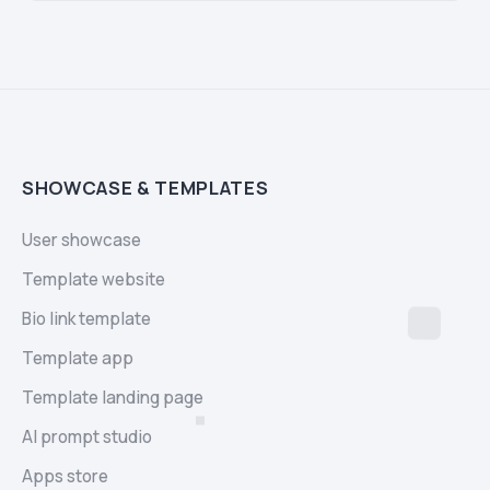
SHOWCASE & TEMPLATES
User showcase
Template website
Bio link template
Template app
Template landing page
AI prompt studio
Apps store