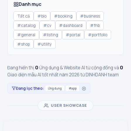
Danh mục
Tất cả
#bio
#booking
#business
#catalog
#cv
#dashboard
#fnb
#general
#listing
#portal
#portfolio
#shop
#utility
0
0
Đang hiển thị
Ứng dụng & Website AI từ cộng đồng và
Giao diện mẫu AI tốt nhất năm 2026 từ DINHDANH team
Đang lọc theo:
Ứng dụng
#app
USER SHOWCASE