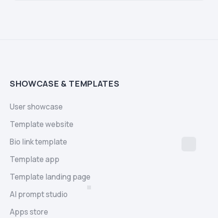
SHOWCASE & TEMPLATES
User showcase
Template website
Bio link template
Template app
Template landing page
AI prompt studio
Apps store