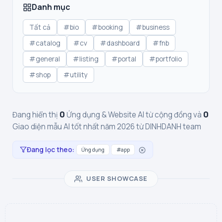
Danh mục
Tất cả
#bio
#booking
#business
#catalog
#cv
#dashboard
#fnb
#general
#listing
#portal
#portfolio
#shop
#utility
0
0
Đang hiển thị
Ứng dụng & Website AI từ cộng đồng và
Giao diện mẫu AI tốt nhất năm 2026 từ DINHDANH team
Đang lọc theo:
Ứng dụng
#app
USER SHOWCASE