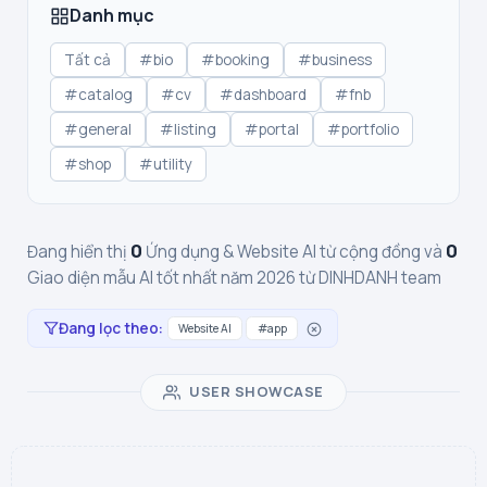
Danh mục
Tất cả
#bio
#booking
#business
#catalog
#cv
#dashboard
#fnb
#general
#listing
#portal
#portfolio
#shop
#utility
0
0
Đang hiển thị
Ứng dụng & Website AI từ cộng đồng và
Giao diện mẫu AI tốt nhất năm 2026 từ DINHDANH team
Đang lọc theo:
Website AI
#app
USER SHOWCASE