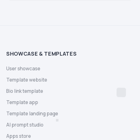
SHOWCASE & TEMPLATES
User showcase
Template website
Bio link template
Template app
Template landing page
AI prompt studio
Apps store