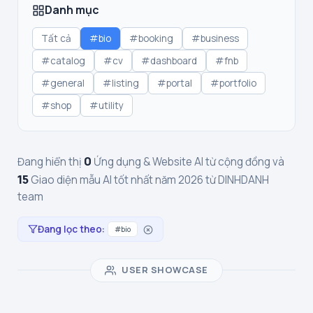
Danh mục
Tất cả
#bio
#booking
#business
#catalog
#cv
#dashboard
#fnb
#general
#listing
#portal
#portfolio
#shop
#utility
0
Đang hiển thị
Ứng dụng & Website AI từ cộng đồng và
15
Giao diện mẫu AI tốt nhất năm 2026 từ DINHDANH
team
Đang lọc theo:
#bio
USER SHOWCASE