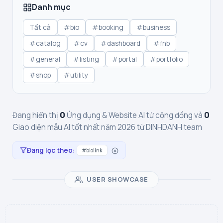
Danh mục
Tất cả
#bio
#booking
#business
#catalog
#cv
#dashboard
#fnb
#general
#listing
#portal
#portfolio
#shop
#utility
0
0
Đang hiển thị
Ứng dụng & Website AI từ cộng đồng và
Giao diện mẫu AI tốt nhất năm 2026 từ DINHDANH team
Đang lọc theo:
#biolink
USER SHOWCASE