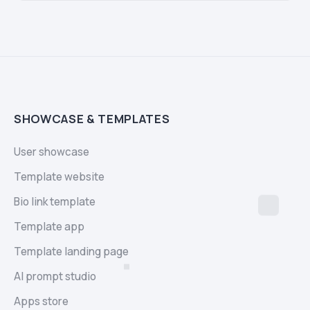
SHOWCASE & TEMPLATES
User showcase
Template website
Bio link template
Template app
Template landing page
AI prompt studio
Apps store