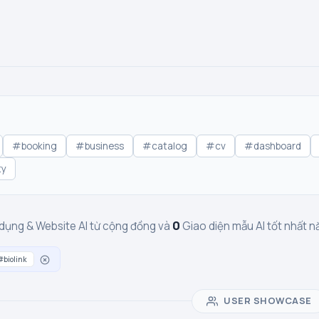
#booking
#business
#catalog
#cv
#dashboard
ty
0
dụng & Website AI từ cộng đồng và
Giao diện mẫu AI tốt nhất
#biolink
USER SHOWCASE