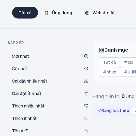
Tất cả
Ứng dụng
Website AI
SẮP XẾP
Danh mục
Mới nhất
Tất cả
#bio
Cũ nhất
#shop
#utili
Cài đặt nhiều nhất
Cài đặt ít nhất
0
Đang hiển thị
Ứng 
Thích nhiều nhất
Đang lọc theo:
Thích ít nhất
Tên A-Z