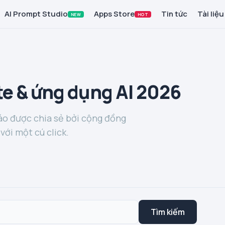
AI Prompt Studio
Apps Store
Tin tức
Tài liệu
NEW
HOT
e & ứng dụng AI 2026
o được chia sẻ bởi cộng đồng
với một cú click.
Tìm kiếm