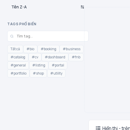
Tên Z-A
TAGS PHỔ BIẾN
Tất cả
#bio
#booking
#business
#catalog
#cv
#dashboard
#fnb
#general
#listing
#portal
#portfolio
#shop
#utility
Hiển thị - trê