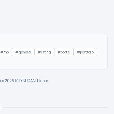
#fnb
#general
#listing
#portal
#portfolio
 năm 2026 từ DINHDANH team