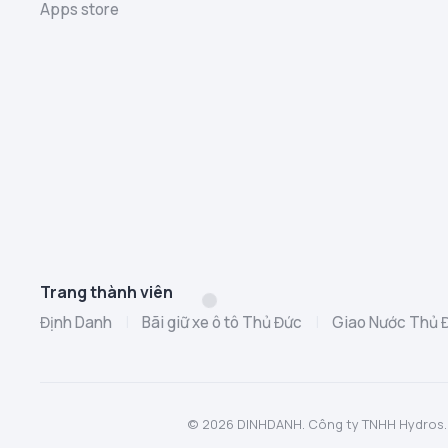
Apps store
Trang thành viên
Định Danh
|
Bãi giữ xe ô tô Thủ Đức
|
Giao Nước Thủ 
© 2026 DINHDANH. Công ty TNHH Hydros. MST