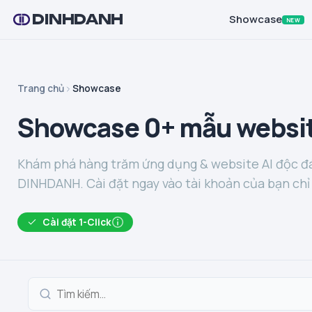
DINHDANH
Showcase
NEW
Trang chủ
Showcase
Showcase 0+ mẫu websit
Khám phá hàng trăm ứng dụng & website AI độc đá
DINHDANH. Cài đặt ngay vào tài khoản của bạn chỉ 
Cài đặt 1-Click