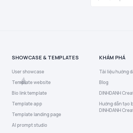
SHOWCASE & TEMPLATES
KHÁM PHÁ
User showcase
Tài liệu hướng d
Template website
Blog
Bio link template
DINHDANH Creat
Template app
Hướng dẫn tạo b
DINHDANH Crea
Template landing page
AI prompt studio