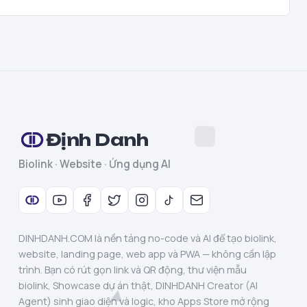
Định Danh
Biolink · Website · Ứng dụng AI
DINHDANH.COM là nền tảng no-code và AI để tạo biolink,
website, landing page, web app và PWA — không cần lập
trình. Bạn có rút gọn link và QR động, thư viện mẫu
biolink, Showcase dự án thật, DINHDANH Creator (AI
Agent) sinh giao diện và logic, kho Apps Store mở rộng