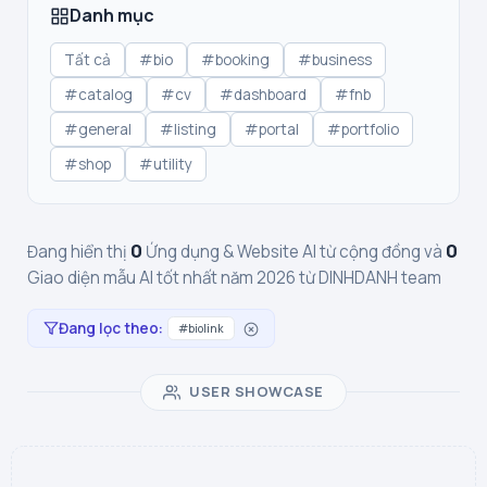
Danh mục
Tất cả
#bio
#booking
#business
#catalog
#cv
#dashboard
#fnb
#general
#listing
#portal
#portfolio
#shop
#utility
0
0
Đang hiển thị
Ứng dụng & Website AI từ cộng đồng và
Giao diện mẫu AI tốt nhất năm 2026 từ DINHDANH team
Đang lọc theo:
#biolink
USER SHOWCASE