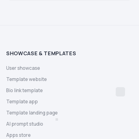
SHOWCASE & TEMPLATES
User showcase
Template website
Bio link template
Template app
Template landing page
AI prompt studio
Apps store