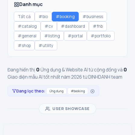
Danh mục
Tất cả
#bio
#booking
#business
#catalog
#cv
#dashboard
#fnb
#general
#listing
#portal
#portfolio
#shop
#utility
0
0
Đang hiển thị
Ứng dụng & Website AI từ cộng đồng và
Giao diện mẫu AI tốt nhất năm 2026 từ DINHDANH team
Đang lọc theo:
Ứng dụng
#booking
USER SHOWCASE