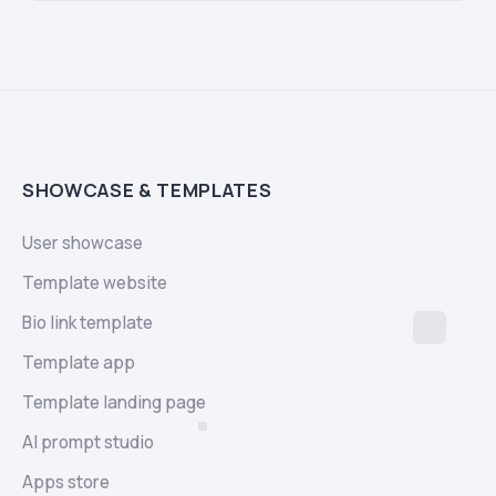
SHOWCASE & TEMPLATES
User showcase
Template website
Bio link template
Template app
Template landing page
AI prompt studio
Apps store