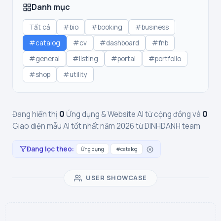
Danh mục
Tất cả
#bio
#booking
#business
#catalog
#cv
#dashboard
#fnb
#general
#listing
#portal
#portfolio
#shop
#utility
0
0
Đang hiển thị
Ứng dụng & Website AI từ cộng đồng và
Giao diện mẫu AI tốt nhất năm 2026 từ DINHDANH team
Đang lọc theo:
Ứng dụng
#catalog
USER SHOWCASE