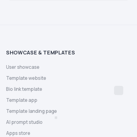
SHOWCASE & TEMPLATES
User showcase
Template website
Bio link template
Template app
Template landing page
AI prompt studio
Apps store