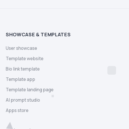
SHOWCASE & TEMPLATES
User showcase
Template website
Bio link template
Template app
Template landing page
AI prompt studio
Apps store