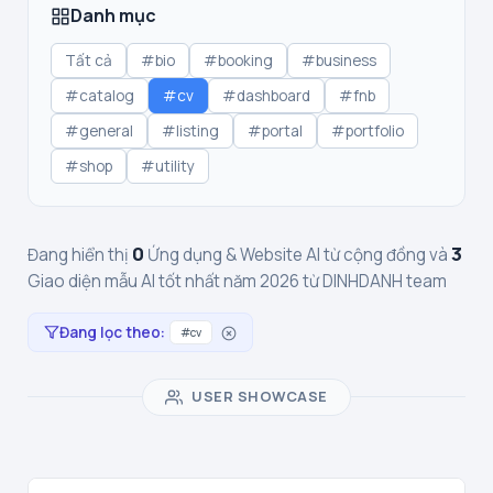
Danh mục
Tất cả
#bio
#booking
#business
#catalog
#cv
#dashboard
#fnb
#general
#listing
#portal
#portfolio
#shop
#utility
0
3
Đang hiển thị
Ứng dụng & Website AI từ cộng đồng và
Giao diện mẫu AI tốt nhất năm 2026 từ DINHDANH team
Đang lọc theo:
#cv
USER SHOWCASE