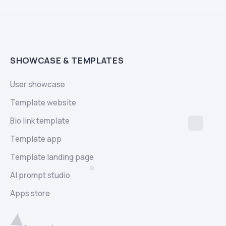
SHOWCASE & TEMPLATES
User showcase
Template website
Bio link template
Template app
Template landing page
AI prompt studio
Apps store