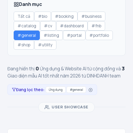
Danh mục
Tất cả
#bio
#booking
#business
#catalog
#cv
#dashboard
#fnb
#general
#listing
#portal
#portfolio
#shop
#utility
0
3
Đang hiển thị
Ứng dụng & Website AI từ cộng đồng và
Giao diện mẫu AI tốt nhất năm 2026 từ DINHDANH team
Đang lọc theo:
Ứng dụng
#general
USER SHOWCASE