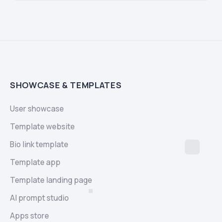
SHOWCASE & TEMPLATES
User showcase
Template website
Bio link template
Template app
Template landing page
AI prompt studio
Apps store