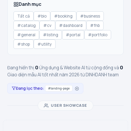
Danh mục
Tất cả
#bio
#booking
#business
#catalog
#cv
#dashboard
#fnb
#general
#listing
#portal
#portfolio
#shop
#utility
0
0
Đang hiển thị
Ứng dụng & Website AI từ cộng đồng và
Giao diện mẫu AI tốt nhất năm 2026 từ DINHDANH team
Đang lọc theo:
#landing-page
USER SHOWCASE